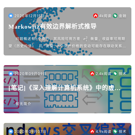
2020年12月15日
4k
阅读
金融
Markowitz有效边界解析式推导
σ
问题概述有n个资产，其风险可用方差
衡量，收益率可用期
i
2
R
望（历史均值）
衡量，n个资产价格的变动可能存在联动关系，
i
c
用协方差
...
o
v
i
,
j
2020年09月09日
2.4k
阅读
技术
[笔记]《深入理解计算机系统》中的虚拟
内存
暂无简介
2020年09月07日
4.9k
阅读
技术