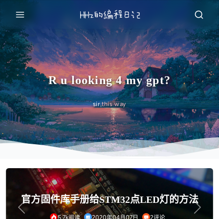
R u looking 4 my gpt?
sir,
this way
官方固件库手册给STM32点LED灯的方法
Previous
Next
5.7k阅读
2020年04月07日
2评论