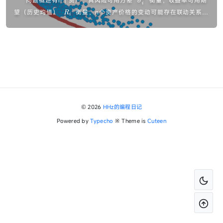
σ
问题概述有n个资产，其风险可用方差
衡量，收益率可用期
i
2
R
望（历史均值）
衡量，n个资产价格的变动可能存在联动关系，
i
c
用协方差
...
o
v
i
,
j
© 2026
HHz的编程日记
Powered by
Typecho
※ Theme is
Cuteen